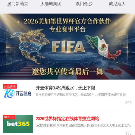
tyc5997太阳集团首页拥有上万部合约及可控运输车辆，结合tyc5997
太阳集团首页成熟的路由规划与多客户货物配载优化算法，实现成本
与效率的最佳平衡；公路、铁路、水运、空运构建立体运输体系，多
式联运为客户提供最优化运输成本；拥有通达全国乡镇级的运输资
源；自主开发、量身订制的TMS系统，为tyc5997太阳集团首页的运输
业务提供强有力的保障；自主开发的货主端APP与司机端APP信息完全
贯通，并与tyc5997太阳集团首页TMS系统完美整合，大幅度提高客户
运输订单的管理效率、信息准确度和透明度，货主对自己的货物在途
状况“一切尽在掌握”。
整车