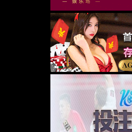
仓库面积
93410㎡
可租面积
已满租
仓库服务
仓储
仓储功能
常温仓
仓库状态
运营期
是否有月台
有
作业设备
地磅、货
配套设备
办公室、
安保设施
保安、中
消防等级
丙二类仓
消防系统
手提灭火