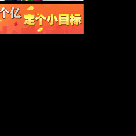
下一篇：
苏州巴城云仓
友情链接
码
中国交通运输协会
中国物流与采购联合会
上海市供应链发展促进会
四川省现代物流协会
上海市物流协会