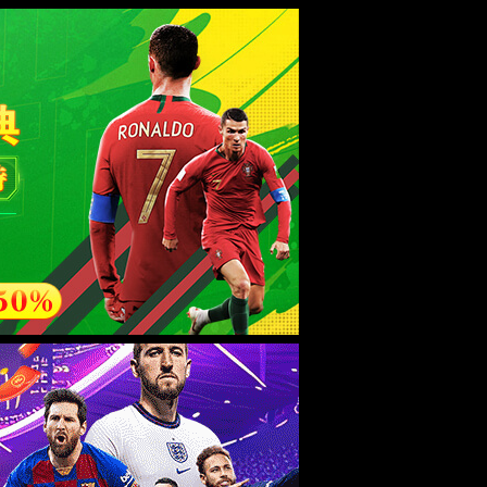
英文
EN
5997太阳
联系我们
tyc5997太阳集团
首页
首页跨境
供应链服务
资源体系
服务案例
一键分享
苏州花桥云仓