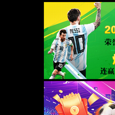
首页
tyc5997太阳集团(股份有限公司)-Official website
运输服务
仓储服务
配送服务
解决方案
快消品
新能源
机械工业
tyc5997太阳集团首页云仓
>
江苏 - 苏州 仓库
>
苏州花
普通化工
电子行业
家居建材