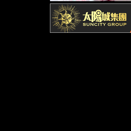
上一篇：
苏州吴江云仓
联系我们
成员公司
上海市普陀区云岭西路600弄6号楼5层
福建tyc5
太阳集团
400-800-1917
页
yf@yuanfusc.com
tyc599
集团首页
021-32581211-8015
流
联系我们
浙江tyc5
太阳集团
页
tyc599
集团首页