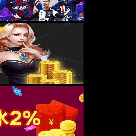
赁价格
面议
租面积
已满租
总面积
93410㎡
库类型
月台仓
库位置
江苏-苏州-吴江区
地区服务热线：021-32581211
全国服务热线：400-800-1917